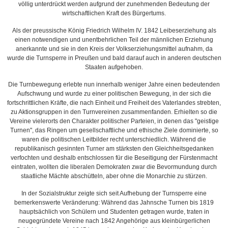
völlig unterdrückt werden aufgrund der zunehmenden Bedeutung der
wirtschaftlichen Kraft des Bürgertums.
Als der preussische König Friedrich Wilhelm IV. 1842 Leibeserziehung als
einen notwendigen und unentbehrlichen Teil der männlichen Erziehung
anerkannte und sie in den Kreis der Volkserziehungsmittel aufnahm, da
wurde die Turnsperre in Preußen und bald darauf auch in anderen deutschen
Staaten aufgehoben.
Die Turnbewegung erlebte nun innerhalb weniger Jahre einen bedeutenden
Aufschwung und wurde zu einer politischen Bewegung, in der sich die
fortschrittlichen Kräfte, die nach Einheit und Freiheit des Vaterlandes strebten,
zu Aktionsgruppen in den Turnvereinen zusammenfanden. Erhielten so die
Vereine vielerorts den Charakter politischer Parteien, in denen das "geistige
Turnen", das Ringen um gesellschaftliche und ethische Ziele dominierte, so
waren die politischen Leitbilder recht unterschiedlich. Während die
republikanisch gesinnten Turner am stärksten den Gleichheitsgedanken
verfochten und deshalb entschlossen für die Beseitigung der Fürstenmacht
eintraten, wollten die liberalen Demokraten zwar die Bevormundung durch
staatliche Mächte abschütteln, aber ohne die Monarchie zu stürzen.
In der Sozialstruktur zeigte sich seit Aufhebung der Turnsperre eine
bemerkenswerte Veränderung: Während das Jahnsche Turnen bis 1819
hauptsächlich von Schülern und Studenten getragen wurde, traten in
neugegründete Vereine nach 1842 Angehörige aus kleinbürgerlichen