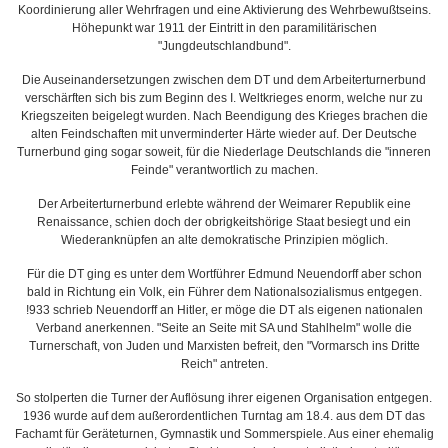
Koordinierung aller Wehrfragen und eine Aktivierung des Wehrbewußtseins.
Höhepunkt war 1911 der Eintritt in den paramilitärischen
"Jungdeutschlandbund".
Die Auseinandersetzungen zwischen dem DT und dem Arbeiterturnerbund
verschärften sich bis zum Beginn des I. Weltkrieges enorm, welche nur zu
Kriegszeiten beigelegt wurden. Nach Beendigung des Krieges brachen die
alten Feindschaften mit unverminderter Härte wieder auf. Der Deutsche
Turnerbund ging sogar soweit, für die Niederlage Deutschlands die "inneren
Feinde" verantwortlich zu machen.
Der Arbeiterturnerbund erlebte während der Weimarer Republik eine
Renaissance, schien doch der obrigkeitshörige Staat besiegt und ein
Wiederanknüpfen an alte demokratische Prinzipien möglich.
Für die DT ging es unter dem Wortführer Edmund Neuendorff aber schon
bald in Richtung ein Volk, ein Führer dem Nationalsozialismus entgegen.
!933 schrieb Neuendorff an Hitler, er möge die DT als eigenen nationalen
Verband anerkennen. "Seite an Seite mit SA und Stahlhelm" wolle die
Turnerschaft, von Juden und Marxisten befreit, den "Vormarsch ins Dritte
Reich" antreten.
So stolperten die Turner der Auflösung ihrer eigenen Organisation entgegen.
1936 wurde auf dem außerordentlichen Turntag am 18.4. aus dem DT das
Fachamt für Geräteturnen, Gymnastik und Sommerspiele. Aus einer ehemalig