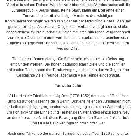
Vereine in seinen Reihen. Wie ein Netz überzieht die Vereinslandschaft die
Bundesrepublik Deutschland. Keine Stadt, kaum ein Dorf ohne einen
Turnverein, der oft als einziger Verein zu den wichtigen
Kommunikationsmöglichkeiten zählt, der als der Motor für die geselligen und
gesundheitlichen Aspekte vor Ort gilt.Kein Verband verfügt über so starke
geschichtliche Wurzeln, schaut auf eine mitunter irritierende Vergangenheit
zurück, weiß sich permanent von Tradition umgeben und präsentiert sich
zugleich so gegenwartsbezogen, so offen für alle aktuellen Entwicklungen
wie der DTB.
Traditionen können eine große Stütze sein, aber auch als Belastung
empfunden werden. Die hohen pädagogischen Ziele und die schrillen
nationalen Töne haben der Turnbewegung nicht nur in den Anfängen ihrer
Geschichte viele Freunde, aber auch viele Feinde eingebracht.
Turnvater Jahn
1811 errichtete Friedrich Ludwig Jahn(1778-1852) den ersten öffentlichen
Turnplatz auf der Hasenheide in Berlin. Dort erteilte er den Jünglingen nicht
nur Leibesertüchtigungen, sondern vor allem ging es um eine Wehrhaftigkeit,
um sich aktiv für die Einheit und Freiheit des Vaterlandes einzusetzen. Neu
an der Idee war, daß sich diese Bewegung über den Standesdünkel erhob
und für alle Bevölkerungsschichten offen war.
Nach einer "Urkunde der ganzen Turngemeinschaft" von 1816 sollte unter