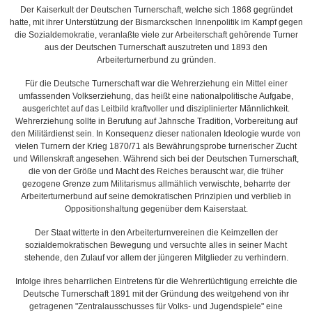
Der Kaiserkult der Deutschen Turnerschaft, welche sich 1868 gegründet
hatte, mit ihrer Unterstützung der Bismarckschen Innenpolitik im Kampf gegen
die Sozialdemokratie, veranlaßte viele zur Arbeiterschaft gehörende Turner
aus der Deutschen Turnerschaft auszutreten und 1893 den
Arbeiterturnerbund zu gründen.
Für die Deutsche Turnerschaft war die Wehrerziehung ein Mittel einer
umfassenden Volkserziehung, das heißt eine nationalpolitische Aufgabe,
ausgerichtet auf das Leitbild kraftvoller und disziplinierter Männlichkeit.
Wehrerziehung sollte in Berufung auf Jahnsche Tradition, Vorbereitung auf
den Militärdienst sein. In Konsequenz dieser nationalen Ideologie wurde von
vielen Turnern der Krieg 1870/71 als Bewährungsprobe turnerischer Zucht
und Willenskraft angesehen. Während sich bei der Deutschen Turnerschaft,
die von der Größe und Macht des Reiches berauscht war, die früher
gezogene Grenze zum Militarismus allmählich verwischte, beharrte der
Arbeiterturnerbund auf seine demokratischen Prinzipien und verblieb in
Oppositionshaltung gegenüber dem Kaiserstaat.
Der Staat witterte in den Arbeiterturnvereinen die Keimzellen der
sozialdemokratischen Bewegung und versuchte alles in seiner Macht
stehende, den Zulauf vor allem der jüngeren Mitglieder zu verhindern.
Infolge ihres beharrlichen Eintretens für die Wehrertüchtigung erreichte die
Deutsche Turnerschaft 1891 mit der Gründung des weitgehend von ihr
getragenen "Zentralausschusses für Volks- und Jugendspiele" eine