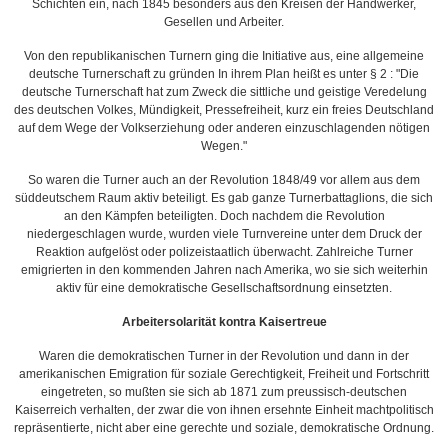
Schichten ein, nach 1845 besonders aus den Kreisen der Handwerker,
Gesellen und Arbeiter.
Von den republikanischen Turnern ging die Initiative aus, eine allgemeine
deutsche Turnerschaft zu gründen In ihrem Plan heißt es unter § 2 : "Die
deutsche Turnerschaft hat zum Zweck die sittliche und geistige Veredelung
des deutschen Volkes, Mündigkeit, Pressefreiheit, kurz ein freies Deutschland
auf dem Wege der Volkserziehung oder anderen einzuschlagenden nötigen
Wegen."
So waren die Turner auch an der Revolution 1848/49 vor allem aus dem
süddeutschem Raum aktiv beteiligt. Es gab ganze Turnerbattaglions, die sich
an den Kämpfen beteiligten. Doch nachdem die Revolution
niedergeschlagen wurde, wurden viele Turnvereine unter dem Druck der
Reaktion aufgelöst oder polizeistaatlich überwacht. Zahlreiche Turner
emigrierten in den kommenden Jahren nach Amerika, wo sie sich weiterhin
aktiv für eine demokratische Gesellschaftsordnung einsetzten.
Arbeitersolarität kontra Kaisertreue
Waren die demokratischen Turner in der Revolution und dann in der
amerikanischen Emigration für soziale Gerechtigkeit, Freiheit und Fortschritt
eingetreten, so mußten sie sich ab 1871 zum preussisch-deutschen
Kaiserreich verhalten, der zwar die von ihnen ersehnte Einheit machtpolitisch
repräsentierte, nicht aber eine gerechte und soziale, demokratische Ordnung.