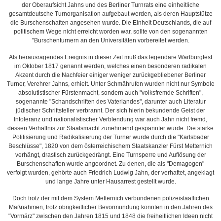
der Oberaufsicht Jahns und des Berliner Turnrats eine einheitliche
gesamtdeutsche Turnorganisation aufgebaut werden, als deren Hauptstütze
die Burschenschaften angesehen wurde. Die Einheit Deutschlands, die auf
politischem Wege nicht erreicht worden war, sollte von den sogenannten
"Burschenturnern an den Universitäten vorbereitet werden.
Als herausragendes Ereignis in dieser Zeit muß das legendäre Wartburgfest
im Oktober 1817 genannt werden, welches einen besonderen radikalen
Akzent durch die Nachfeier einiger weniger zurückgebliebener Berliner
Turner, Verehrer Jahns, erhielt. Unter Schmährufen wurden nicht nur Symbole
absolutistischer Fürstenmacht, sondern auch "volksfremde Schriften",
sogenannte "Schandschriften des Vaterlandes", darunter auch Literatur
jüdischer Schriftsteller verbrannt. Der sich hierin bekundende Geist der
Intoleranz und nationalistischer Verblendung war auch Jahn nicht fremd,
dessen Verhältnis zur Staatsmacht zunehmend gespannter wurde. Die starke
Politisierung und Radikalisierung der Turner wurde durch die "Karlsbader
Beschlüsse", 1820 von dem österreichischem Staatskanzler Fürst Metternich
verhängt, drastisch zurückgedrängt. Eine Turnsperre und Auflösung der
Burschenschaften wurde angeordnet. Zu denen, die als "Demagogen"
verfolgt wurden, gehörte auch Friedrich Ludwig Jahn, der verhaftet, angeklagt
und lange Jahre unter Hausarrest gestellt wurde.
Doch trotz der mit dem System Metternich verbundenen polizeistaatlichen
Maßnahmen, trotz obrigkeitlicher Bevormundung konnten in den Jahren des
"Vormärz" zwischen den Jahren 1815 und 1848 die freiheitlichen Ideen nicht