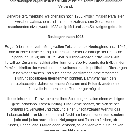
selbständigen organisierten Struktur wude ein zentralistisch autoritärer
Verband.
Der Arbeiterturnerbund, welcher sich noch 1931 kritisch mit den Parallelen
zwischen Jahnschem und nationalsozialistischem Gedankengut
auseinandersetzte, wurde 1933 aufgelöst und zum Schweigen gebracht.
Neubeginn nach 1945
Es gehörte zu den verheißungsvollen Zeichen eines Neubeginns nach 1945,
daß in freier Entscheidung auf demokratischer Grundlage der Deutsche
Sportbund (DSB) am 10.12.1950 in Hannover gegründet wurde, ein
freiwilliger Zusammenschluß aller Turn- und Sportverbände der BRD, in dem
Persönlichkeiten der verschiedenen weltanschaulich- politischen Richtungen
zusammenarbeiten und auch ehemalige führende Arbeitersportler
Führungspositionen übernehmen konnten. Damit war nach den
zurückliegenden Jahren erbitterter Agitation und Polemik wieder eine
friedvolle Kooperation im Turnerlager möglich.
Heute leisten die Turnvereine mit ihrer Selbstorganisation einen wichtigen
gesellschaftspolitischen Beitrag. Eine Gemeinschaft, die sich selber
organisiert, verwaltet und trägt und einen unschätzbaren Wert für das
Lebensgefühl ihrer Mitglieder leistet. Nicht nur leistungsorientiert, sondern
jede und jeden nach seinen Neigungen und Talenten fördern, ob
Kinder,Jugendliche, Frauen oder Senioren, so lebt der Verein für und von
seinen aktiven Mitgliedern.