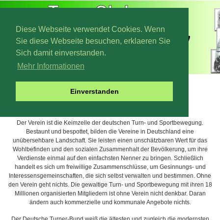
Diese Webseite verwendet Cookies. Wenn
Sie diese Webseite besuchen, erklaeren Sie
Sich damit einverstanden.
Mehr Informationen
Turngeschichte
Einverstanden
Keine Stadt, kaum ein Dorf ohne Turnverein
Der Verein ist die Keimzelle der deutschen Turn- und Sportbewegung.
Bestaunt und bespottet, bilden die Vereine in Deutschland eine
unübersehbare Landschaft. Sie leisten einen unschätzbaren Wert für das
Wohlbefinden und den sozialen Zusammenhalt der Bevölkerung, um ihre
Verdienste einmal auf den einfachsten Nenner zu bringen. Schließlich
handelt es sich um freiwillige Zusammenschlüsse, um Gesinnungs- und
Interessensgemeinschaften, die sich selbst verwalten und bestimmen. Ohne
den Verein geht nichts. Die gewaltige Turn- und Sportbewegung mit ihren 18
Millionen organisierten Mitgliedern ist ohne Verein nicht denkbar. Daran
ändern auch kommerzielle und kommunale Angebote nichts.
Der Deutsche Turner-Bund weiß die ältesten und zugleich die modernsten