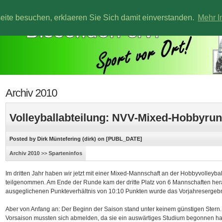
te besuchen, erklaeren Sie Sich damit einverstanden.
Mehr I
Archiv 2010
Volleyballabteilung: NVV-Mixed-Hobbyru
Posted by Dirk Müntefering (dirk) on [PUBL_DATE]
Archiv 2010
>>
Sparteninfos
Im dritten Jahr haben wir jetzt mit einer Mixed-Mannschaft an der Hobbyvolleyb
teilgenommen. Am Ende der Runde kam der dritte Platz von 6 Mannschaften her
ausgeglichenen Punkteverhältnis von 10:10 Punkten wurde das Vorjahresergebn
Aber von Anfang an: Der Beginn der Saison stand unter keinem günstigen Stern. 
Vorsaison mussten sich abmelden, da sie ein auswärtiges Studium begonnen h