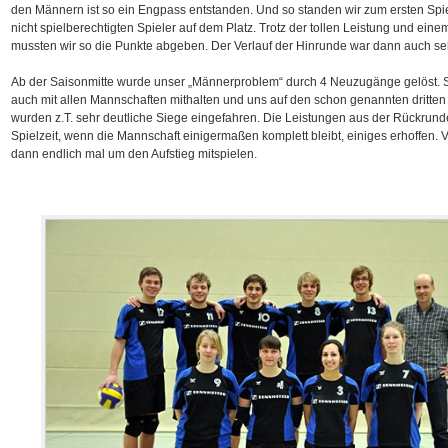
den Männern ist so ein Engpass entstanden. Und so standen wir zum ersten Spie
nicht spielberechtigten Spieler auf dem Platz. Trotz der tollen Leistung und eine
mussten wir so die Punkte abgeben. Der Verlauf der Hinrunde war dann auch s
Ab der Saisonmitte wurde unser „Männerproblem“ durch 4 Neuzugänge gelöst. 
auch mit allen Mannschaften mithalten und uns auf den schon genannten dritten
wurden z.T. sehr deutliche Siege eingefahren. Die Leistungen aus der Rückrunde
Spielzeit, wenn die Mannschaft einigermaßen komplett bleibt, einiges erhoffen. V
dann endlich mal um den Aufstieg mitspielen.