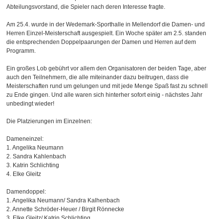
Abteilungsvorstand, die Spieler nach deren Interesse fragte.
Am 25.4. wurde in der Wedemark-Sporthalle in Mellendorf die Damen- und
Herren Einzel-Meisterschaft ausgespielt. Ein Woche später am 2.5. standen
die entsprechenden Doppelpaarungen der Damen und Herren auf dem
Programm.
Ein großes Lob gebührt vor allem den Organisatoren der beiden Tage, aber
auch den Teilnehmern, die alle miteinander dazu beitrugen, dass die
Meisterschaften rund um gelungen und mit jede Menge Spaß fast zu schnell
zu Ende gingen. Und alle waren sich hinterher sofort einig - nächstes Jahr
unbedingt wieder!
Die Platzierungen im Einzelnen:
Dameneinzel:
1. Angelika Neumann
2. Sandra Kahlenbach
3. Katrin Schlichting
4. Elke Gleitz
Damendoppel:
1. Angelika Neumann/ Sandra Kalhenbach
2. Annette Schröder-Heuer / Birgit Rönnecke
3. Elke Gleitz/ Katrin Schlichting