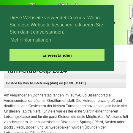
Diese Webseite verwendet Cookies. Wenn
Sie diese Webseite besuchen, erklaeren Sie
Sich damit einverstanden.
Mehr Informationen
Archiv 2014
Einverstanden
Turn-Club-Cup 2014
Posted by Dirk Müntefering (dirk) on [PUBL_DATE]
Am vergangenen Donnerstag fanden im Turn-Club Bissendorf die
Vereinsmeisterschaften im Gerätturnen statt. Die Aufregung war groß und
deutlich in den Gesichtern der kleinen Turnerinnen abzulesen, alle hatte viel
für diesen Tag trainiert. Für viele war es der erste Start in einer höheren
Leistungsklasse und für die ganz Kleinen die erste Möglichkeit, Wettkampfluft
zu schnuppern. In den klassischen Disziplinen Sprung ( Pferd, Kasten oder
Bock) , Reck, Boden und Schwebebalken wurden Übungen der
Leistungsstufen P3 bis P6 gezeigt.