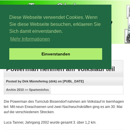
Diese Webseite verwendet Cookies. Wenn
Sie diese Webseite besuchen, erklaeren Sie
Sich damit einverstanden.
Mehr Informationen
Archiv 2010
Einverstanden
Powerman nehmen am Volkslauf teil
Posted by Dirk Müntefering (dirk) on [PUBL_DATE]
Archiv 2010
>>
Sparteninfos
Die Powerman des Turnclub Bissendorf nahmen am Volkslauf in Isernhagen
teil. Mit neun Erwachsenen und zwei Nachwuchskräften ging es am 30. Mai
auf die verschiedenen Strecken.
Luca Tanner, Jahrgang 2002 wurde gesamt 3. über 1,2 km.