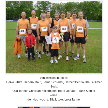
Von links nach rechts:
Heiko Litzke, Hendrik Daut, Bernd Schrader, Herbert Behrla, Klaus-Dieter
Bock,
Olaf Tanner, Christian Köttermann, Bodo Uphaus, Frank Siedler.
vorne:
der Nachwuchs: Ella Litzke, Luka Tanner