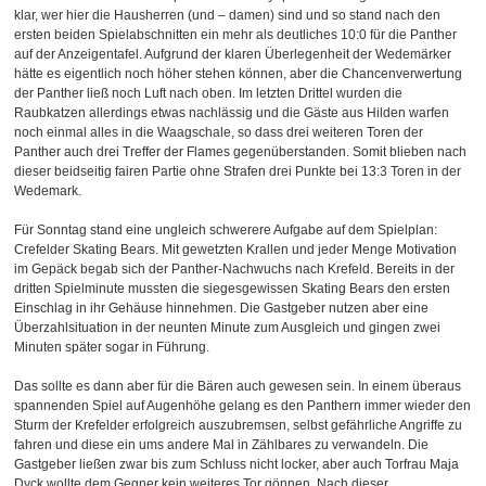
klar, wer hier die Hausherren (und – damen) sind und so stand nach den
ersten beiden Spielabschnitten ein mehr als deutliches 10:0 für die Panther
auf der Anzeigentafel. Aufgrund der klaren Überlegenheit der Wedemärker
hätte es eigentlich noch höher stehen können, aber die Chancenverwertung
der Panther ließ noch Luft nach oben. Im letzten Drittel wurden die
Raubkatzen allerdings etwas nachlässig und die Gäste aus Hilden warfen
noch einmal alles in die Waagschale, so dass drei weiteren Toren der
Panther auch drei Treffer der Flames gegenüberstanden. Somit blieben nach
dieser beidseitig fairen Partie ohne Strafen drei Punkte bei 13:3 Toren in der
Wedemark.
Für Sonntag stand eine ungleich schwerere Aufgabe auf dem Spielplan:
Crefelder Skating Bears. Mit gewetzten Krallen und jeder Menge Motivation
im Gepäck begab sich der Panther-Nachwuchs nach Krefeld. Bereits in der
dritten Spielminute mussten die siegesgewissen Skating Bears den ersten
Einschlag in ihr Gehäuse hinnehmen. Die Gastgeber nutzen aber eine
Überzahlsituation in der neunten Minute zum Ausgleich und gingen zwei
Minuten später sogar in Führung.
Das sollte es dann aber für die Bären auch gewesen sein. In einem überaus
spannenden Spiel auf Augenhöhe gelang es den Panthern immer wieder den
Sturm der Krefelder erfolgreich auszubremsen, selbst gefährliche Angriffe zu
fahren und diese ein ums andere Mal in Zählbares zu verwandeln. Die
Gastgeber ließen zwar bis zum Schluss nicht locker, aber auch Torfrau Maja
Dyck wollte dem Gegner kein weiteres Tor gönnen. Nach dieser