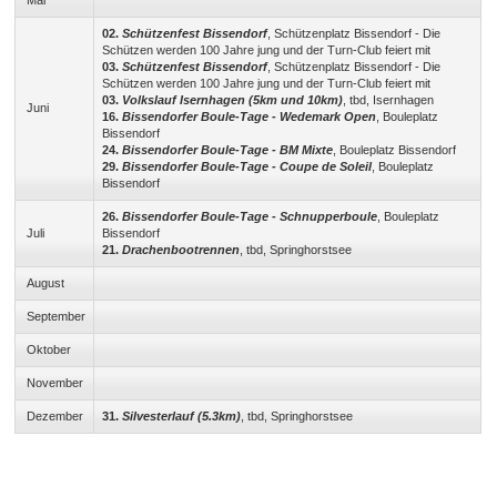
Mai
02.
Schützenfest Bissendorf
, Schützenplatz Bissendorf - Die
Schützen werden 100 Jahre jung und der Turn-Club feiert mit
03.
Schützenfest Bissendorf
, Schützenplatz Bissendorf - Die
Schützen werden 100 Jahre jung und der Turn-Club feiert mit
03.
Volkslauf Isernhagen (5km und 10km)
, tbd, Isernhagen
Juni
16.
Bissendorfer Boule-Tage
- Wedemark Open
, Bouleplatz
Bissendorf
24.
Bissendorfer Boule-Tage -
BM Mixte
, Bouleplatz Bissendorf
29.
Bissendorfer Boule-Tage
- Coupe de Soleil
, Bouleplatz
Bissendorf
26.
Bissendorfer Boule-Tage
- Schnupperboule
, Bouleplatz
Juli
Bissendorf
21.
Drachenbootrennen
, tbd, Springhorstsee
August
September
Oktober
November
Dezember
31.
Silvesterlauf (5.3km)
, tbd, Springhorstsee