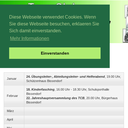
Diese Webseite verwendet Cookies. Wenn
Sie diese Webseite besuchen, erklaeren Sie
Sich damit einverstanden.
Mehr Informationen
Termine 2012
Einverstanden
2012
24.
Übungsleiter-, Abteilungsleiter- und Helferabend
, 19.00 Uhr,
Januar
Schützenhaus Bissendorf
18.
Kinderfasching
, 16.00 Uhr - 18.30 Uhr, Schulsporthalle
Bissendorf
Februar
22.
Jahreshauptversammlung des TCB
, 20.00 Uhr, Bürgerhaus
Bissendorf
März
April