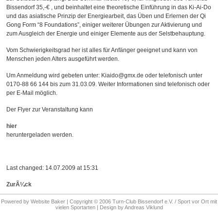
Bissendorf 35,-€ , und beinhaltet eine theoretische Einführung in das Ki-Ai-Do
und das asiatische Prinzip der Energiearbeit, das Üben und Erlernen der Qi
Gong Form “8 Foundations”, einiger weiterer Übungen zur Aktivierung und
zum Ausgleich der Energie und einiger Elemente aus der Selstbehauptung.
Vom Schwierigkeitsgrad her ist alles für Anfänger geeignet und kann von
Menschen jeden Alters ausgeführt werden.
Um Anmeldung wird gebeten unter: Kiaido@gmx.de oder telefonisch unter
0170-88 66 144 bis zum 31.03.09. Weiter Informationen sind telefonisch oder
per E-Mail möglich.
Der Flyer zur Veranstaltung kann
hier
heruntergeladen werden.
Last changed: 14.07.2009 at 15:31
ZurÃ¼ck
Powered by
Website Baker
| Copyright © 2006 Turn-Club Bissendorf e.V. / Sport vor Ort mit
vielen Sportarten | Design by
Andreas Viklund