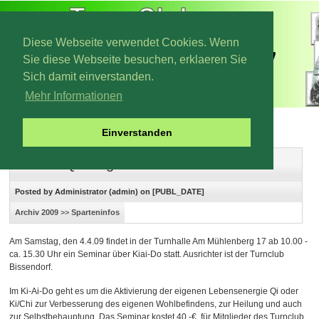
Diese Webseite verwendet Cookies. Wenn
Sie diese Webseite besuchen, erklaeren Sie
Sich damit einverstanden.
Mehr Informationen
Archiv 2009
Einverstanden
Ki-Ai-Do Qi Gong Seminar
Posted by Administrator (admin) on [PUBL_DATE]
Archiv 2009
>>
Sparteninfos
Am Samstag, den 4.4.09 findet in der Turnhalle Am Mühlenberg 17 ab 10.00 -
ca. 15.30 Uhr ein Seminar über Kiai-Do statt. Ausrichter ist der Turnclub
Bissendorf.
Im Ki-Ai-Do geht es um die Aktivierung der eigenen Lebensenergie Qi oder
Ki/Chi zur Verbesserung des eigenen Wohlbefindens, zur Heilung und auch
zur Selbstbehauptung. Das Seminar kostet 40,-€, für Mitglieder des Turnclub