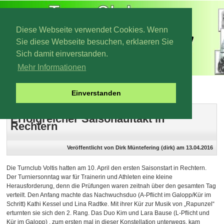
Diese Webseite verwendet Cookies. Wenn
Sie diese Webseite besuchen, erklaeren Sie
Sich damit einverstanden.
Mehr Informationen
Archiv 2016
Einverstanden
Erfolgreicher Saisonauftakt in
Rechtern
Veröffentlicht von Dirk Müntefering (dirk) am 13.04.2016
Die Turnclub Voltis hatten am 10. April den ersten Saisonstart in Rechtern.
Der Turniersonntag war für Trainerin und Athleten eine kleine
Herausforderung, denn die Prüfungen waren zeitnah über den gesamten Tag
verteilt. Den Anfang machte das Nachwuchsduo (A-Pflicht im Galopp/Kür im
Schritt) Kathi Kessel und Lina Radtke. Mit ihrer Kür zur Musik von „Rapunzel“
erturnten sie sich den 2. Rang. Das Duo Kim und Lara Bause (L-Pflicht und
Kür im Galopp) , zum ersten mal in dieser Konstellation unterwegs, kam