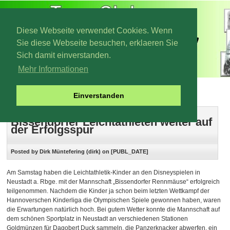
Diese Webseite verwendet Cookies. Wenn
Sie diese Webseite besuchen, erklaeren Sie
Sich damit einverstanden.
Mehr Informationen
Archiv 2011
Einverstanden
Bissendorfer Leichtathleten weiter auf
der Erfolgsspur
Posted by Dirk Müntefering (dirk) on [PUBL_DATE]
Am Samstag haben die Leichtathletik-Kinder an den Disneyspielen in
Neustadt a. Rbge. mit der Mannschaft „Bissendorfer Rennmäuse“ erfolgreich
teilgenommen. Nachdem die Kinder ja schon beim letzten Wettkampf der
Hannoverschen Kinderliga die Olympischen Spiele gewonnen haben, waren
die Erwartungen natürlich hoch. Bei gutem Wetter konnte die Mannschaft auf
dem schönen Sportplatz in Neustadt an verschiedenen Stationen
Goldmünzen für Dagobert Duck sammeln, die Panzerknacker abwerfen, ein